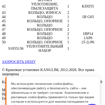
УПЛОТНЕНИЕ,
42
1
KDD55
ПЫЛЕЗАЩИТА
43
КОЛЬЦО, ИЗНОСА
2
44
КОЛЬЦО
1
1B G65
45
КОЛЬЦО, ОПОРНОЕ
1
46
КОЛЬЦО
2
47
КОЛЬЦО, ОПОРНОЕ
2
48
КОЛЬЦО
2
1BP14
49
КОЛЬЦО
1
1AP6
50
КОЛЬЦО, ОПОРНОЕ
1
(T-2) P6
УПЛОТНИТЕЛЬНЫЙ
S1055136
1
НАБОР
ЗАПРОСИТЬ ЦЕНУ
© Крановые установки KANGLIM, 2012-2026. Все права
защищены
Kanglim MSK Compani, г. Москва, ул. Талалихина, д. 41, стр. 9
Мы используем технические cookie-файлы,
обеспечивающие работу и безопасность сайта – они
Москва, Санкт-Петербург, Краснодар, Ростов-на-Дону,
обязательны и не требуют согласия. Аналитические и
Нижний Новгород, Самара, Красноярск, Ижевск,
рекламные cookie-файлы применяются только при вашем
Екатеринбург, Тюмень, Новосибирск
согласии и используются для анализа посещаемости