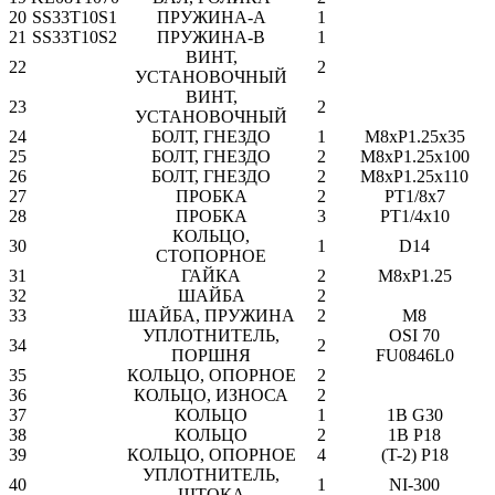
20
SS33T10S1
ПРУЖИНА-A
1
21
SS33T10S2
ПРУЖИНА-B
1
ВИНТ,
22
2
УСТАНОВОЧНЫЙ
ВИНТ,
23
2
УСТАНОВОЧНЫЙ
24
БОЛТ, ГНЕЗДО
1
M8xP1.25x35
25
БОЛТ, ГНЕЗДО
2
M8xP1.25x100
26
БОЛТ, ГНЕЗДО
2
M8xP1.25x110
27
ПРОБКА
2
PT1/8x7
28
ПРОБКА
3
PT1/4x10
КОЛЬЦО,
30
1
D14
СТОПОРНОЕ
31
ГАЙКА
2
M8xP1.25
32
ШАЙБА
2
33
ШАЙБА, ПРУЖИНА
2
M8
УПЛОТНИТЕЛЬ,
OSI 70
34
2
ПОРШНЯ
FU0846L0
35
КОЛЬЦО, ОПОРНОЕ
2
36
КОЛЬЦО, ИЗНОСА
2
37
КОЛЬЦО
1
1B G30
38
КОЛЬЦО
2
1B P18
39
КОЛЬЦО, ОПОРНОЕ
4
(T-2) P18
УПЛОТНИТЕЛЬ,
40
1
NI-300
ШТОКА