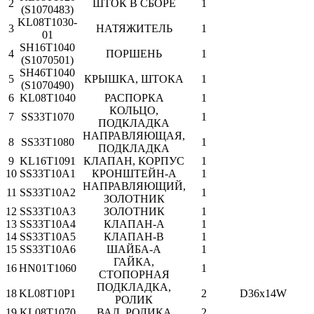
2
ШТОК В СБОРЕ
1
(S1070483)
KL08T1030-
3
НАТЯЖИТЕЛЬ
1
01
SH16T1040
4
ПОРШЕНЬ
1
(S1070501)
SH46T1040
5
КРЫШКА, ШТОКА
1
(S1070490)
6
KL08T1040
РАСПОРКА
1
КОЛЬЦО,
7
SS33T1070
1
ПОДКЛАДКА
НАПРАВЛЯЮЩАЯ,
8
SS33T1080
1
ПОДКЛАДКА
9
KL16T1091
КЛАПАН, КОРПУС
1
10
SS33T10A1
КРОНШТЕЙН-A
1
НАПРАВЛЯЮЩИЙ,
11
SS33T10A2
1
ЗОЛОТНИК
12
SS33T10A3
ЗОЛОТНИК
1
13
SS33T10A4
КЛАПАН-A
1
14
SS33T10A5
КЛАПАН-B
1
15
SS33T10A6
ШАЙБА-A
1
ГАЙКА,
16
HN01T1060
1
СТОПОРНАЯ
ПОДКЛАДКА,
18
KL08T10P1
2
D36x14W
РОЛИК
19
KL08T1070
ВАЛ, РОЛИКА
2