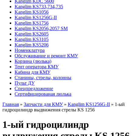
Kanglim KDC 5600
Kanglim KS733,734,735
Kanglim KS1056
Kanglim KS1256G-II
Kanglim KS1756
Kanglim KS2056,2057 SM
Kanglim KS2605
Kanglim KS3105
Kanglim KS5206
Номенклатура
Обслуживание и ремонт КМУ
Корзина (люлька)
Тент оператора КМУ
Кабина для КМУ
Станины, стрелы, колонны
Пульт ДУ
Спецпредложение
Сертифицированая люлька
Главная
»
Запчасти для КМУ
»
Kanglim KS1256G-II
» 1-ый
гидроцилиндр выдвижения стрелы KS 1256
1-ый гидроцилиндр
выдвижения стрелы KS 1256