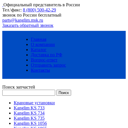
Официальный представитель в России
Тел.\факс:
8 (800) 500-42-29
звонок по России бесплатный
parts@kanglim.msk.ru
Заказать обратный звонок
Главная
О компании
Каталог
Доставка по РФ
Вопрос-ответ
Отправить запрос
Контакты
Поиск запчастей
Крановые установки
Kanglim KS 733
Kanglim KS 734
Kanglim KS 735
Kanglim KS 1056