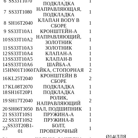
6
SS33T1070
1
ПОДКЛАДКА
НАПРАВЛЯЮЩАЯ,
7
SS33T1080
1
ПОДКЛАДКА
КЛАПАН BODY В
8
SH16T2040
1
СБОРЕ
9
SS33T10A1
КРОНШТЕЙН-A
1
НАПРАВЛЯЮЩИЙ,
10
SS33T10A2
1
ЗОЛОТНИК
11
SS33T10A3
ЗОЛОТНИК
1
12
SS33T10A4
КЛАПАН-A
1
13
SS33T10A5
КЛАПАН-B
1
14
SS33T10A6
ШАЙБА-A
1
15
HN01T1060
ГАЙКА, СТОПОРНАЯ
2
КРОНШТЕЙН В
16
KL25T2040
2
СБОРЕ
17
KL08T2070
ПОДКЛАДКА
1
18
SH16T20P1
ПОДКЛАДКА
1
РОЛИК,
19
SH17T2040
2
НАПРАВЛЯЮЩИЙ
20
SH06T3050
ВАЛ, ПОДШИПНИК
1
21
SS33T10S1
ПРУЖИНА-A
1
22
SS33T10S2
ПРУЖИНА-B
1
SS33T20B1-
БОЛТ,
23
1
01
ПРОВЕРОЧНЫЙ
Ø14(ДЛЯ