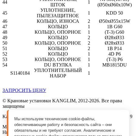
44
1
ШТОК
(Ø50xØ60x10W)
УПЛОТНЕНИЕ,
45
1
KDD 50
ПЫЛЕЗАЩИТНОЕ
46
КОЛЬЦО, ИЗНОСА
2
Ø50xØ55x15W
47
КОЛЬЦО
1
1B G60
48
КОЛЬЦО, ОПОРНОЕ
1
(T-3) G60
49
КОЛЬЦО
2
Ø28xØ33
50
КОЛЬЦО, ОПОРНОЕ
2
Ø28xØ33
51
КОЛЬЦО
2
1B P14
52
КОЛЬЦО
1
4D P6
53
КОЛЬЦО, ОПОРНОЕ
1
(T-3) P6
54
DU ВТУЛКА
1
MB1815DU
УПЛОТНИТЕЛЬНЫЙ
S1140184
1
НАБОР
ЗАПРОСИТЬ ЦЕНУ
© Крановые установки KANGLIM, 2012-2026. Все права
защищены
Kanglim MSK Compani, г. Москва, ул. Талалихина, д. 41, стр. 9
Мы используем технические cookie-файлы,
обеспечивающие работу и безопасность сайта – они
Москва, Санкт-Петербург, Краснодар, Ростов-на-Дону,
обязательны и не требуют согласия. Аналитические и
Нижний Новгород, Самара, Красноярск, Ижевск,