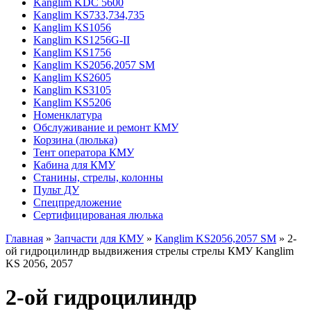
Kanglim KDC 5600
Kanglim KS733,734,735
Kanglim KS1056
Kanglim KS1256G-II
Kanglim KS1756
Kanglim KS2056,2057 SM
Kanglim KS2605
Kanglim KS3105
Kanglim KS5206
Номенклатура
Обслуживание и ремонт КМУ
Корзина (люлька)
Тент оператора КМУ
Кабина для КМУ
Станины, стрелы, колонны
Пульт ДУ
Спецпредложение
Сертифицированая люлька
Главная
»
Запчасти для КМУ
»
Kanglim KS2056,2057 SM
» 2-
ой гидроцилиндр выдвижения стрелы стрелы КМУ Kanglim
KS 2056, 2057
2-ой гидроцилиндр