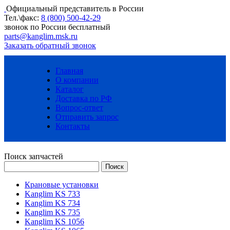
Официальный представитель в России
Тел.\факс:
8 (800) 500-42-29
звонок по России бесплатный
parts@kanglim.msk.ru
Заказать обратный звонок
Главная
О компании
Каталог
Доставка по РФ
Вопрос-ответ
Отправить запрос
Контакты
Поиск запчастей
Крановые установки
Kanglim KS 733
Kanglim KS 734
Kanglim KS 735
Kanglim KS 1056