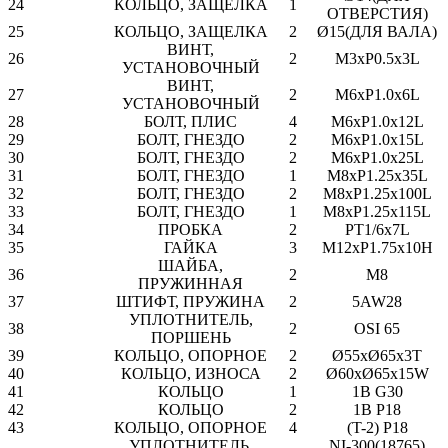
24
КОЛЬЦО, ЗАЩЕЛКА
1
ОТВЕРСТИЯ)
25
КОЛЬЦО,
ЗАЩЕЛКА
2
Ø15(ДЛЯ ВАЛА)
ВИНТ,
26
2
M3xP0.5x3L
УСТАНОВОЧНЫЙ
ВИНТ,
27
2
M6xP1.0x6L
УСТАНОВОЧНЫЙ
28
БОЛТ, ПЛИС
4
M6xP1.0x12L
29
БОЛТ, ГНЕЗДО
2
M6xP1.0x15L
30
БОЛТ, ГНЕЗДО
2
M6xP1.0x25L
31
БОЛТ, ГНЕЗДО
1
M8xP1.25x35L
32
БОЛТ, ГНЕЗДО
2
M8xP1.25x100L
33
БОЛТ, ГНЕЗДО
1
M8xP1.25x115L
34
ПРОБКА
2
PT1/6x7L
35
ГАЙКА
3
M12xP1.75x10H
ШАЙБА,
36
2
M8
ПРУЖИННАЯ
37
ШТИФТ, ПРУЖИНА
2
5AW28
УПЛОТНИТЕЛЬ,
38
2
OSI 65
ПОРШЕНЬ
39
КОЛЬЦО, ОПОРНОЕ
2
Ø55xØ65x3T
40
КОЛЬЦО, ИЗНОСА
2
Ø60xØ65x15W
41
КОЛЬЦО
1
1B G30
42
КОЛЬЦО
2
1B P18
43
КОЛЬЦО, ОПОРНОЕ
4
(T-2) P18
УПЛОТНИТЕЛЬ,
NI-300(18765)