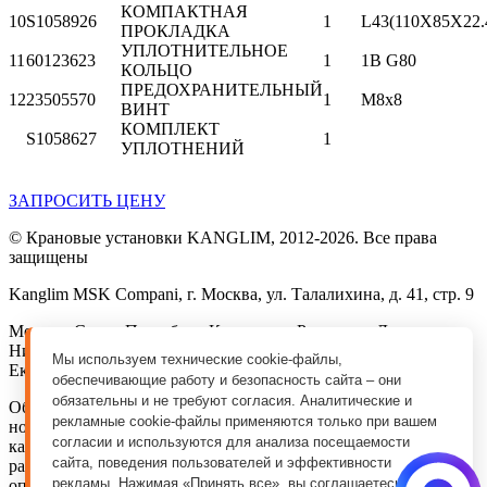
КОМПАКТНАЯ
10
S1058926
1
L43(110X85X22
ПРОКЛАДКА
УПЛОТНИТЕЛЬНОЕ
11
60123623
1
1B G80
КОЛЬЦО
ПРЕДОХРАНИТЕЛЬНЫЙ
12
23505570
1
M8x8
ВИНТ
КОМПЛЕКТ
S1058627
1
УПЛОТНЕНИЙ
ЗАПРОСИТЬ ЦЕНУ
© Крановые установки KANGLIM, 2012-2026. Все права
защищены
Kanglim MSK Compani, г. Москва, ул. Талалихина, д. 41, стр. 9
Москва, Санкт-Петербург, Краснодар, Ростов-на-Дону,
Нижний Новгород, Самара, Красноярск, Ижевск,
Мы используем технические cookie-файлы,
Екатеринбург, Тюмень, Новосибирск
обеспечивающие работу и безопасность сайта – они
обязательны и не требуют согласия. Аналитические и
Обращаем Ваше внимание на то, что данный интернет-сайт
рекламные cookie-файлы применяются только при вашем
носит исключительно информационный характер и ни при
согласии и используются для анализа посещаемости
каких условиях информационные материалы и цены,
сайта, поведения пользователей и эффективности
размещенные на сайте, не является публичной офертой,
рекламы. Нажимая «Принять все», вы соглашаетесь на
определяемой положениями Статьи 437 Гражданского кодекса