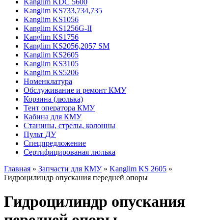
Kanglim KDC 5600
Kanglim KS733,734,735
Kanglim KS1056
Kanglim KS1256G-II
Kanglim KS1756
Kanglim KS2056,2057 SM
Kanglim KS2605
Kanglim KS3105
Kanglim KS5206
Номенклатура
Обслуживание и ремонт КМУ
Корзина (люлька)
Тент оператора КМУ
Кабина для КМУ
Станины, стрелы, колонны
Пульт ДУ
Спецпредложение
Сертифицированая люлька
Главная
»
Запчасти для КМУ
»
Kanglim KS 2605
»
Гидроцилиндр опускания передней опоры
Гидроцилиндр опускания
передней опоры