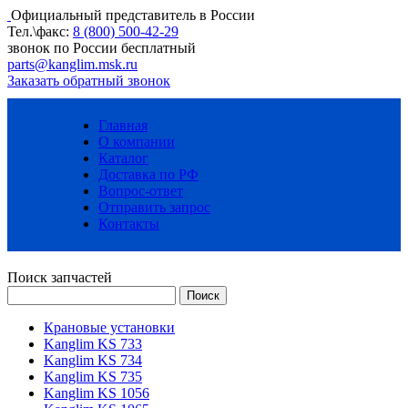
Официальный представитель в России
Тел.\факс:
8 (800) 500-42-29
звонок по России бесплатный
parts@kanglim.msk.ru
Заказать обратный звонок
Главная
О компании
Каталог
Доставка по РФ
Вопрос-ответ
Отправить запрос
Контакты
Поиск запчастей
Крановые установки
Kanglim KS 733
Kanglim KS 734
Kanglim KS 735
Kanglim KS 1056