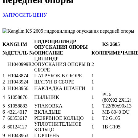
ЗАПРОСИТЬ ЦЕНУ
ГИДРОЦИЛИНДР
KANGLIM
KS 2605
ОПУСКАНИЯ ОПОРЫ
№
ДЕТАЛЬ №
ОПИСАНИЕ
КОЛ
ПРИМЕЧАНИ
ЦИЛИНДР
H1040999R2
ОПУСКАНИЯ ОПОРЫ В
2
СБОРЕ
1
H1043874
ПАТРУБОК В СБОРЕ
1
2
H1043924
ШАТУН В СБОРЕ
1
3
H1043956
НАКЛАДКА ШТАНГИ
1
PU6
4
S1058876
ПЫЛЬНИК
1
(80X92.2X12)
5
S1058883
УПАКОВКА
1
T22(80x90x13
6
43214017
ВКЛАДЫШ
1
MB 8040 DU
7
60353617
РЕЗЕРВНОЕ КОЛЬЦО
1
T2 G105
УПЛОТНИТЕЛЬНОЕ
8
60124127
1
1B G105
КОЛЬЦО
9
H1043963
ПОРШЕНЬ
1