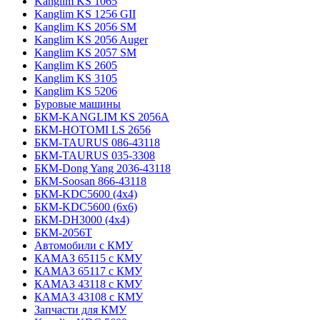
Kanglim KS 1065
Kanglim KS 1256 GII
Kanglim KS 2056 SM
Kanglim KS 2056 Auger
Kanglim KS 2057 SM
Kanglim KS 2605
Kanglim KS 3105
Kanglim KS 5206
Буровые машины
БКМ-KANGLIM KS 2056A
БКМ-HOTOMI LS 2656
БКМ-TAURUS 086-43118
БКМ-TAURUS 035-3308
БКМ-Dong Yang 2036-43118
БКМ-Soosan 866-43118
БКМ-KDC5600 (4x4)
БКМ-KDC5600 (6x6)
БКМ-DH3000 (4x4)
БКМ-2056Т
Автомобили с КМУ
КАМАЗ 65115 с КМУ
КАМАЗ 65117 с КМУ
КАМАЗ 43118 с КМУ
КАМАЗ 43108 с КМУ
Запчасти для КМУ