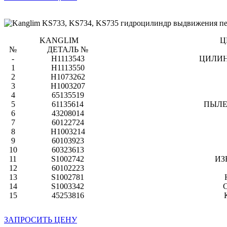
KANGLIM
Ц
№
ДЕТАЛЬ №
-
H1113543
ЦИЛИН
1
H1113550
2
H1073262
3
H1003207
4
65135519
5
61135614
ПЫЛЕ
6
43208014
7
60122724
8
H1003214
9
60103923
10
60323613
11
S1002742
ИЗ
12
60102223
13
S1002781
14
S1003342
15
45253816
ЗАПРОСИТЬ ЦЕНУ