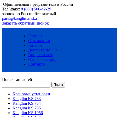
Официальный представитель в России
Тел.\факс:
8 (800) 500-42-29
звонок по России бесплатный
parts@kanglim.msk.ru
Заказать обратный звонок
Главная
О компании
Каталог
Доставка по РФ
Вопрос-ответ
Отправить запрос
Контакты
Поиск запчастей
Крановые установки
Kanglim KS 733
Kanglim KS 734
Kanglim KS 735
Kanglim KS 1056