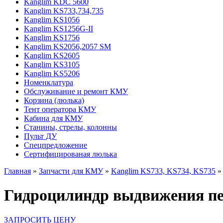
Kanglim KDC 5600
Kanglim KS733,734,735
Kanglim KS1056
Kanglim KS1256G-II
Kanglim KS1756
Kanglim KS2056,2057 SM
Kanglim KS2605
Kanglim KS3105
Kanglim KS5206
Номенклатура
Обслуживание и ремонт КМУ
Корзина (люлька)
Тент оператора КМУ
Кабина для КМУ
Станины, стрелы, колонны
Пульт ДУ
Спецпредложение
Сертифицированая люлька
Главная
»
Запчасти для КМУ
»
Kanglim KS733, KS734, KS735
»
Гидроцилиндр выдвижения пе
ЗАПРОСИТЬ ЦЕНУ