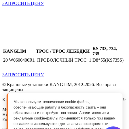
ЗАПРОСИТЬ ЦЕНУ
KS 733, 734,
KANGLIM
ТРОС / ТРОС ЛЕБЕДКИ
735
20
W0600400R1
ПРОВОЛОЧНЫЙ
ТРОС
1
D8*55(KS735S)
ЗАПРОСИТЬ ЦЕНУ
© Крановые установки KANGLIM, 2012-2026. Все права
защищены
Kanglim MSK Compani, г. Москва, ул. Талалихина, д. 41, стр. 9
Мы используем технические cookie-файлы,
обеспечивающие работу и безопасность сайта – они
Москва, Санкт-Петербург, Краснодар, Ростов-на-Дону,
обязательны и не требуют согласия. Аналитические и
Нижний Новгород, Самара, Красноярск, Ижевск,
рекламные cookie-файлы применяются только при вашем
Екатеринбург, Тюмень, Новосибирск
согласии и используются для анализа посещаемости