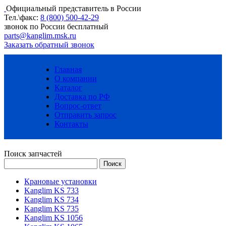
Официальный представитель в России
Тел.\факс:
8 (800) 500-42-29
звонок по России бесплатный
parts@kanglim.msk.ru
Заказать обратный звонок
Главная
О компании
Каталог
Доставка по РФ
Вопрос-ответ
Отправить запрос
Контакты
Поиск запчастей
Крановые установки
Kanglim KS 733
Kanglim KS 734
Kanglim KS 735
Kanglim KS 1056