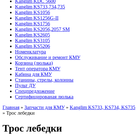
Kanglim KDC 5600
Kanglim KS733,734,735
Kanglim KS1056
Kanglim KS1256G-II
Kanglim KS1756
Kanglim KS2056,2057 SM
Kanglim KS2605
Kanglim KS3105
Kanglim KS5206
Номенклатура
Обслуживание и ремонт КМУ
Корзина (люлька)
Тент оператора КМУ
Кабина для КМУ
Станины, стрелы, колонны
Пульт ДУ
Спецпредложение
Сертифицированая люлька
Главная
»
Запчасти для КМУ
»
Kanglim KS733, KS734, KS735
» Трос лебедки
Трос лебедки